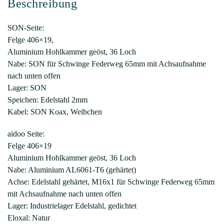
Beschreibung
aidoo
Independence
Menge
SON-Seite:
Felge 406×19,
Aluminium Hohlkammer geöst, 36 Loch
Nabe: SON für Schwinge Federweg 65mm mit Achsaufnahme
nach unten offen
Lager: SON
Speichen: Edelstahl 2mm
Kabel: SON Koax, Weibchen
aidoo Seite:
Felge 406×19
Aluminium Hohlkammer geöst, 36 Loch
Nabe: Aluminium AL6061-T6 (gehärtet)
Achse: Edelstahl gehärtet, M16x1 für Schwinge Federweg 65mm
mit Achsaufnahme nach unten offen
Lager: Industrielager Edelstahl, gedichtet
Eloxal: Natur