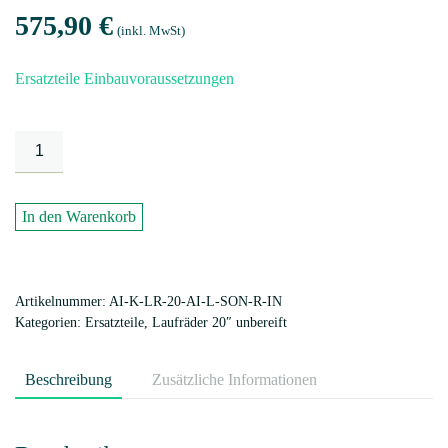
575,90
€
(inkl. MwSt)
Ersatzteile Einbauvoraussetzungen
Laufradsatz
20“
unbereift,
aidoo
In den Warenkorb
links
+
SON
Artikelnummer:
AI-K-LR-20-AI-L-SON-R-IN
Nabendynamo
Kategorien:
Ersatzteile
,
Laufräder 20″ unbereift
rechts
incl.
Beschreibung
Zusätzliche Informationen
Schwingen
Federweg
65mm