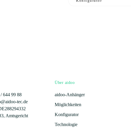
Konfigurator
Über aidoo
 /
644 99 88
aidoo-Anhänger
fo@aidoo-tec.de
Möglichkeiten
: DE288294332
Konfigurator
3, Amtsgericht
Technologie