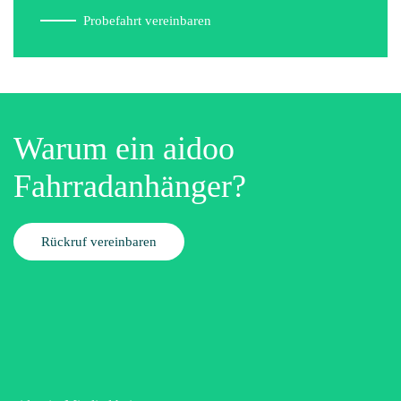
Es gibt viele Fahrradanhänger, mit denen man grundsätzlich etwas
transportieren kann. Keiner bietet jedoch die einzigartige
Fahrwerkstechnologie
von aidoo. Diese Technologie
gewährleistet auch im Dauereinsatz sicheren Warentransport.
Passt aidoo an mein Fahrrad?
Was darf man mit aidoo transportieren?
Sind aidoo Anhänger sicher?
Wie lange hält ein aidoo?
Versandkosten