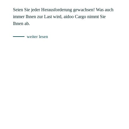
Die emissionsfreie Art, Reparaturen an Ort und Stelle
durchzuführen
weiter lesen
Überzeugen Sie sich selbst
Vereinbaren Sie eine Probefahrt!
Sie können bei uns vor jedem Kauf eine Probefahrt
vereinbaren. Wir sind sicher der aidoo Anhänger
überzeugt Sie von den ersten Metern an.
Probefahrt vereinbaren