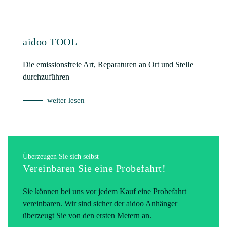
Warum ein aidoo
Fahrradanhänger?
Rückruf vereinbaren
aidoo ist Mitglied bei:
Ist aidoo einzigartig?