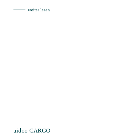
weiter lesen
aidoo CARGO
Seien Sie jeder Herausforderung gewachsen! Was auch
immer Ihnen zur Last wird, aidoo Cargo nimmt Sie
Ihnen ab.
weiter lesen
aidoo TOOL