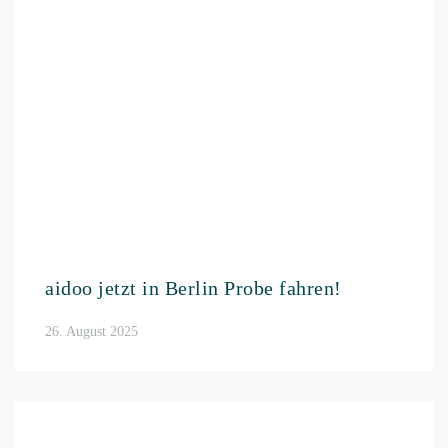
aidoo Komponenten für
Fahrradwohnwagen
26. August 2025
weitere Neuigkeiten anschauen