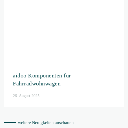
Impressum
Datenschutz
Anschrift
Kontakt
Projekthaus aidoo e.k.
Tel.: 07823 /
644 99 88
Pascale Dardagan
E-Mail: info@aidoo-tec.de
Tretenhofstr. 19
Ust-IdNr.: DE288294332
77960 Seelbach
HRA 702883, Amtsgericht
Freiburg
Über aidoo
aidoo-Anhänger
Möglichkeiten
Konfigurator
Technologie