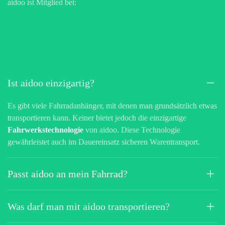
Nehmen Sie jetzt
Kontakt mit uns auf!
„
“ zeigt erforderliche Felder an
*
Anrede
*
Vorname
*