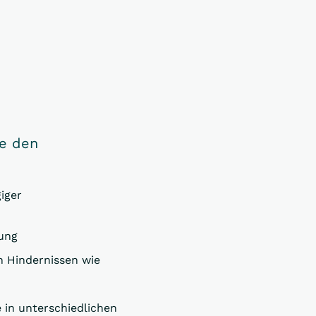
ie den
Unfertige Straße: Untersch
Räder ermöglicht die paral
des AH-400-H.
iger
lung
 Hindernissen wie
 in unterschiedlichen