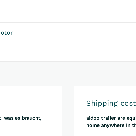
motor
Shipping cos
t, was es braucht,
aidoo trailer are eq
home anywhere in th