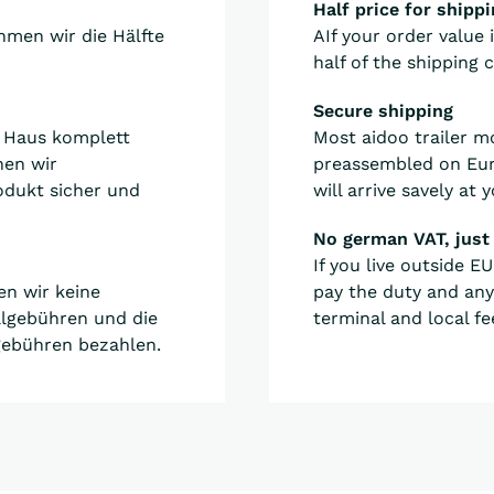
Half price for shipp
men wir die Hälfte
AIf your order value 
half of the shipping c
Secure shipping
r Haus komplett
Most aidoo trailer m
nen wir
preassembled on Euro
odukt sicher und
will arrive savely at 
No german VAT, just
If you live outside 
en wir keine
pay the duty and any
llgebühren und die
terminal and local fe
gebühren bezahlen.