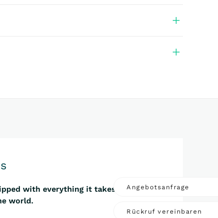
ts
Angebotsanfrage
uipped with everything it takes to be at
e world.
Rückruf vereinbaren