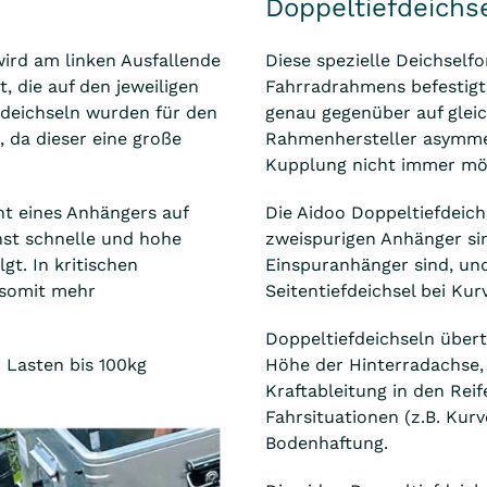
Doppeltiefdeichs
ird am linken Ausfallende
Diese spezielle Deichself
 die auf den jeweiligen
Fahrradrahmens befestigt
fdeichseln wurden für den
genau gegenüber auf gleic
 da dieser eine große
Rahmenhersteller asymmet
Kupplung nicht immer mög
ht eines Anhängers auf
Die Aidoo Doppeltiefdeich
st schnelle und hohe
zweispurigen Anhänger si
gt. In kritischen
Einspuranhänger sind, un
 somit mehr
Seitentiefdeichsel bei Ku
Doppeltiefdeichseln über
r Lasten bis 100kg
Höhe der Hinterradachse,
Kraftableitung in den Reif
Fahrsituationen (z.B. Kur
Bodenhaftung.