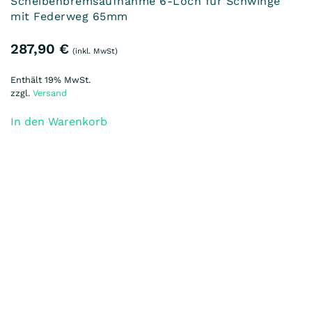
Laufradsatz 16“ unbereift, aidoo links + SON
Nabendynamo rechts incl. Schwingen Federweg
65mm aidoo Independence
575,90
€
(inkl. MwSt)
Enthält 19% MwSt.
zzgl.
Versand
In den Warenkorb