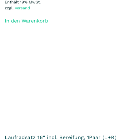
Laufradsatz 16“ incl. Bereifung, Schwalbe
Marathon für aidoo Schwinge Federweg 65mm
359,90
€
(inkl. MwSt)
Enthält 19% MwSt.
zzgl.
Versand
In den Warenkorb