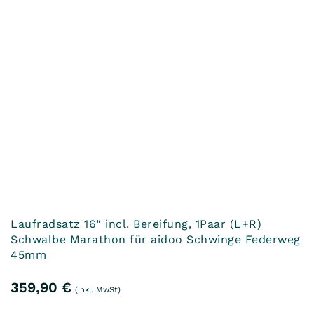
In den Warenkorb
Laufradsatz 16“ incl. Bereifung, 1Paar (L+R)
Schwalbe PICK-UP für aidoo Schwinge Federweg
65mm
359,90
€
(inkl. MwSt)
Enthält 19% MwSt.
zzgl.
Versand
In den Warenkorb