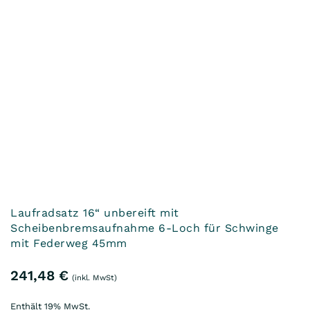
287,90
€
(inkl. MwSt)
Enthält 19% MwSt.
zzgl.
Versand
In den Warenkorb