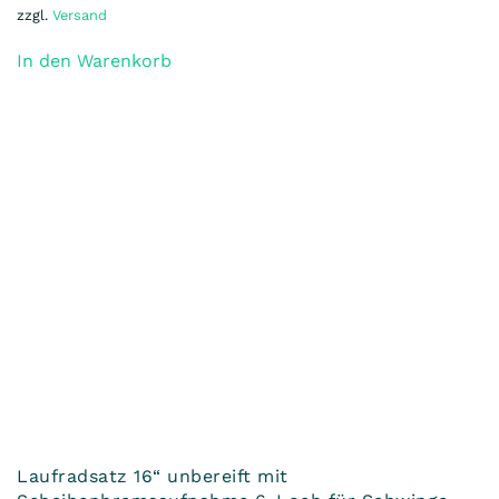
Laufradsatz 16“ unbereift, aidoo links + SON
Nabendynamo rechts incl. Schwingen Federweg
65mm aidoo Elite
575,90
€
(inkl. MwSt)
Enthält 19% MwSt.
zzgl.
Versand
In den Warenkorb