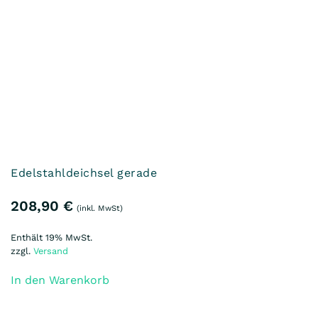
208,90
€
(inkl. MwSt)
Enthält 19% MwSt.
zzgl.
Versand
In den Warenkorb
Laufradsatz 16“ incl. Bereifung, 1Paar (L+R)
Schwalbe Marathon für aidoo Schwinge Federweg
45mm
359,90
€
(inkl. MwSt)
Enthält 19% MwSt.
zzgl.
Versand