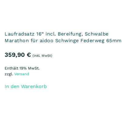
Laufradsatz 16“ unbereift mit
Scheibenbremsaufnahme 6-Loch für Schwinge
mit Federweg 45mm
241,48
€
(inkl. MwSt)
Enthält 19% MwSt.
zzgl.
Versand
In den Warenkorb