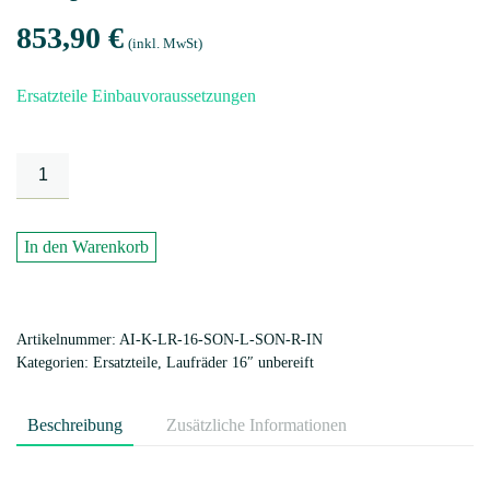
853,90
€
(inkl. MwSt)
Ersatzteile Einbauvoraussetzungen
Laufradsatz
16“
unbereift,
SON
In den Warenkorb
Nabendynamo
links
+
Artikelnummer:
AI-K-LR-16-SON-L-SON-R-IN
rechts
Kategorien:
Ersatzteile
,
Laufräder 16″ unbereift
incl.
Schwingen
Beschreibung
Zusätzliche Informationen
Federweg
65mm
aidoo