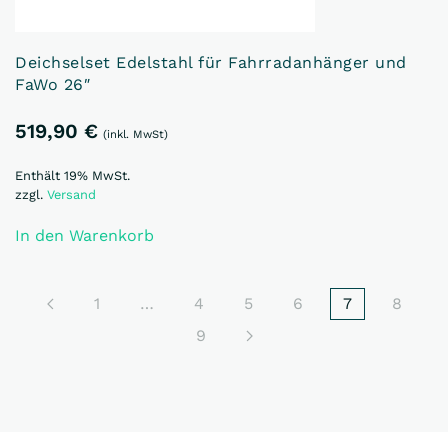
Deichselset Edelstahl für Fahrradanhänger und
FaWo 26″
519,90
€
(inkl. MwSt)
Enthält 19% MwSt.
zzgl.
Versand
In den Warenkorb
1
…
4
5
6
7
8
9