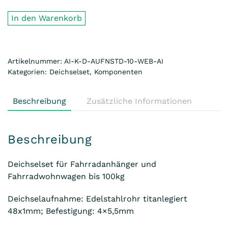
für
Fahrradanhänger
In den Warenkorb
und
FaWo
28"
Artikelnummer:
AI-K-D-AUFNSTD-10-WEB-AI
Menge
Kategorien:
Deichselset
,
Komponenten
Beschreibung
Zusätzliche Informationen
Beschreibung
Deichselset für Fahrradanhänger und
Fahrradwohnwagen bis 100kg
Deichselaufnahme: Edelstahlrohr titanlegiert
48x1mm; Befestigung: 4×5,5mm