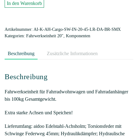
Federung
In den Warenkorb
Independence
45mm
Super
Artikelnummer:
AI-K-AH-Cargo-SW-IN-20-45-LR-DA-BR-SMX
Moto
Kategorien:
Fahrwerkseinheit 20″
,
Komponenten
X
Menge
Beschreibung
Zusätzliche Informationen
Beschreibung
Fahrwerkseinheit für Fahrradwohnwagen und Fahrradanhänger
bis 100kg Gesamtgewicht.
Extra starke Achsen und Speichen!
Lieferumfang: aidoo Edelstahl-Achsholm; Torsionsfeder mit
Schwinge Federweg 45mm; Hydraulikdämpfer; Hydraulische